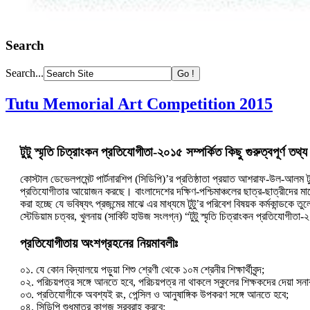
Search
Search...
Tutu Memorial Art Competition 2015
টুটু স্মৃতি চিত্রাংকন প্রতিযোগীতা-২০১৫ সম্পর্কিত কিছু গুরুত্বপূর্ণ তথ্য
কোস্টাল ডেভেলপমেন্ট পার্টনারশিপ (সিডিপি)’র প্রতিষ্ঠাতা প্রয়াত আশরাফ-উল-আলম টু
প্রতিযোগীতার আয়োজন করছে। বাংলাদেশের দক্ষিণ-পশ্চিমাঞ্চলের ছাত্র-ছাত্রীদের মাঝ
করা হচ্ছে যে ভবিষ্যৎ প্রজন্মের মাঝে এর মাধ্যমে টুটু’র পরিবেশ বিষয়ক কর্মকান্ডকে
স্টেডিয়াম চত্বর, খুলনায় (সার্কিট হাউজ সংলগ্ন) “টুটু স্মৃতি চিত্রাংকন প্রতিযো
প্রতিযোগীতায় অংশগ্রহনের নিয়মাবলীঃ
০১. যে কোন বিদ্যালয়ে পড়ুয়া শিশু শ্রেণী থেকে ১০ম শ্রেনীর শিক্ষার্থীবৃন্দ;
০২. পরিচয়পত্র সঙ্গে আনতে হবে, পরিচয়পত্র না থাকলে স্কুলের শিক্ষকদের দেয়া সন
০৩. প্রতিযোগীকে অবশ্যই রং, পেন্সিল ও আনুষাঙ্গিক উপকরণ সঙ্গে আনতে হবে;
০৪. সিডিপি শুধুমাত্র কাগজ সরবরাহ করবে;