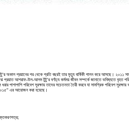
টু’র অকাল প্রয়ানের পর থেকে প্রতি বছরই তার মৃত্যু বার্ষিকী পালন করে আসছে। ২০১১ সাল 
ে প্রয়াত আশরাফ-উল-আলম টুটু’র বর্ণাঢ্য কর্মময় জীবন সম্পর্কে জানাতে ভবিষ্যতে বৃহত পর
 তুলে ধরার পাশাপাশি পরিবেশ সুরক্ষায় তাদের সচেতনতা তৈরী করবে যা সামগ্রিক পরিবেশ সুরক্
গীতা-২০১৫” এর আয়োজন করা হয়েছে।
াক্তকরণপত্র;