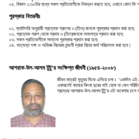
০৫. বিকাল ২:৩০টার মধ্যে সকল প্রতিযোগীকে নিবন্ধন করতে হবে, এখানে কোন ফি 
পুরস্কার বিতরনীঃ
০১. ক্যাটাগরি অনুয়ায়ী প্রত্যেক গ্রুপের ৩ (তিন) জনকে পুরস্কার প্রদান করা হবে;
০২. প্রত্যেক গ্রুপ থেকে প্রথম ৩ (তিন)জনকে সনদপত্র প্রদান করা হবে;
০৩. সকল প্রতিযোগীকে সান্তনা পুরস্কার প্রদান করা হবে;
০৪. অত্যন্ত দক্ষ ও অভিজ্ঞ বিচারক মন্ডলী দ্বারা বিচার কার্য পরিচালনা করা হবে।
আশরাফ-উল-আলম টুটু’র সংক্ষিপ্ত জীবনী (১৯৫৪-২০০৮)
জীবন মাত্রই মৃত্যুর দিকে এগিয়ে চলা। ‘একদিন এই 
একারনেই কাছের কিংবা দুরের যাই হোক না কেন পরিচি
শ্রদ্ধেয় আশরাফ-উল-আলম টুটু’র এই অবেলায় চলে যাও